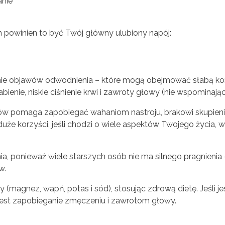
anie
h powinien to być Twój główny ulubiony napój:
enie objawów odwodnienia – które mogą obejmować słabą kon
ienie, niskie ciśnienie krwi i zawroty głowy (nie wspominając
ynów pomaga zapobiegać wahaniom nastroju, brakowi skupieni
e korzyści, jeśli chodzi o wiele aspektów Twojego życia, w
, ponieważ wiele starszych osób nie ma silnego pragnienia 
w.
y (magnez, wapń, potas i sód), stosując zdrową dietę. Jeśli je
 jest zapobieganie zmęczeniu i zawrotom głowy.