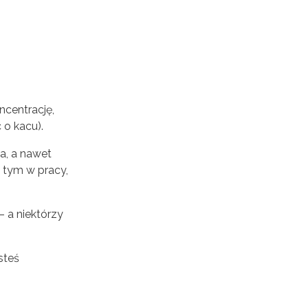
centrację,
 o kacu).
a, a nawet
 tym w pracy,
– a niektórzy
steś