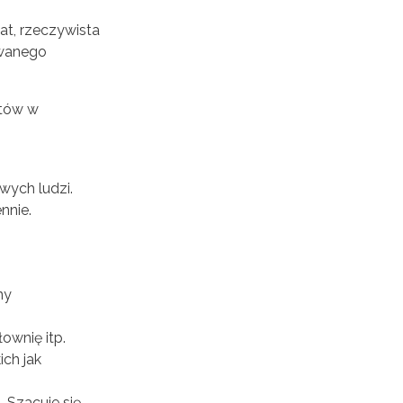
at, rzeczywista
żywanego
etów w
wych ludzi.
nnie.
ny
ownię itp.
ch jak
 Szacuje się,