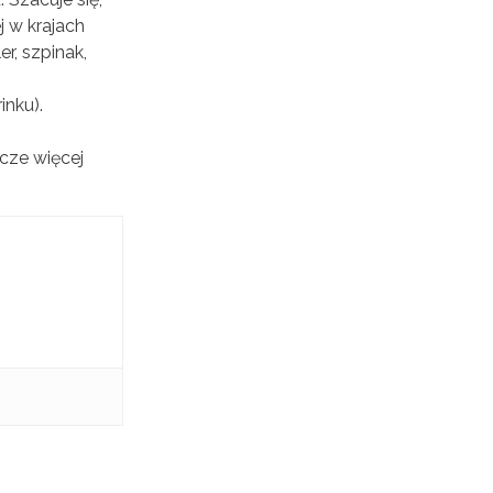
 w krajach
r, szpinak,
inku).
zcze więcej