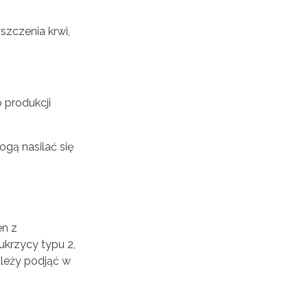
szczenia krwi,
 produkcji
ogą nasilać się
en z
ukrzycy typu 2,
ależy podjąć w