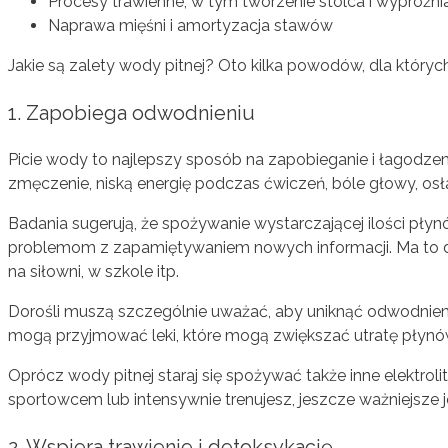
Procesy trawienne, w tym tworzenie stolca i wypróżni
Naprawa mięśni i amortyzacja stawów
Jakie są zalety wody pitnej? Oto kilka powodów, dla któryc
1. Zapobiega odwodnieniu
Picie wody to najlepszy sposób na zapobieganie i łagodz
zmęczenie, niską energię podczas ćwiczeń, bóle głowy, osłab
Badania sugerują, że spożywanie wystarczającej ilości pł
problemom z zapamiętywaniem nowych informacji. Ma to duż
na siłowni, w szkole itp.
Dorośli muszą szczególnie uważać, aby uniknąć odwodnienia
mogą przyjmować leki, które mogą zwiększać utratę płynó
Oprócz wody pitnej staraj się spożywać także inne elektrolit
sportowcem lub intensywnie trenujesz, jeszcze ważniejsze
2. Wspiera trawienie i detoksykację