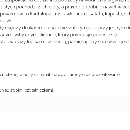
słych pochodzi z ich diety, a prawdopodobnie nawet więcej
okarmów to kantalupa, truskawki, arbuz, sałata, kapusta, sele
ruszki.
dy między drinkami (lub najlepiej zatrzymaj się przy jednym dr
ącym, wilgotnym klimacie, który powoduje pocenie się.
jesteś w ciąży lub karmisz piersią, pamiętaj, aby spożywać jes
rzetelnej wiedzy na temat zdrowia i urody oraz prezentowanie
.
wnież swoimi czytelniczkami.