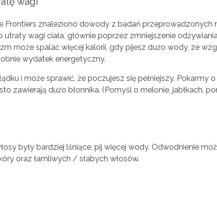
ratę wagi
 Frontiers znaleziono dowody z badań przeprowadzonych na
utraty wagi ciała, głównie poprzez zmniejszenie odżywiania 
nizm może spalać więcej kalorii, gdy pijesz dużo wody, ze wz
obnie wydatek energetyczny.
dku i może sprawić, że poczujesz się pełniejszy. Pokarmy o
sto zawierają dużo błonnika. (Pomyśl o melonie, jabłkach, po
włosy były bardziej lśniące, pij więcej wody. Odwodnienie m
kóry oraz łamliwych / słabych włosów.