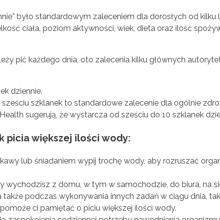
nnie” było standardowym zaleceniem dla dorosłych od kilku l
wielkość ciała, poziom aktywności, wiek, dieta oraz ilość spo
leży pić każdego dnia, oto zalecenia kilku głównych autoryt
ek dziennie.
sześciu szklanek to standardowe zalecenie dla ogólnie zdro
ealth sugerują, że wystarcza od sześciu do 10 szklanek dzie
 picia większej ilości wody:
 kawy lub śniadaniem wypij trochę wody, aby rozruszać orga
y wychodzisz z domu, w tym w samochodzie, do biura, na sił
a także podczas wykonywania innych zadań w ciągu dnia, taki
omoże ci pamiętać o piciu większej ilości wody.
do zaspokojenia codziennej potrzeby nawodnienia organizmu.