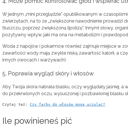
4. Może pomóc kontrolować głód i wspierać ut
W jednym „mini przeglądzie” opublikowanym w czasopiśmie
zwierzętach, na to że „zwiększone nawodnienie prowadzi do 
tłuszczu, poprzez zwiększoną lipolizę”. Innymi słowy, orga
pozytywny wpływ, jaki ma ona na metabolizm i prawdopod
Woda z napojów i pokarmów również zajmuje miejsce w żołą
zawartości wody mają zwykle niską zawartość kalorii, a czę
innych owocach i warzywach).
5. Poprawia wygląd skóry i włosów
Aby Twoja skóra nabrała blasku, oczy wyglądały jaśniej, a 
do przekrwionych oczu, wysuszonej i pozbawionej blasku s
Czytaj też: 
Czy farby do włosów mogą uczulać?
Ile powinieneś pić