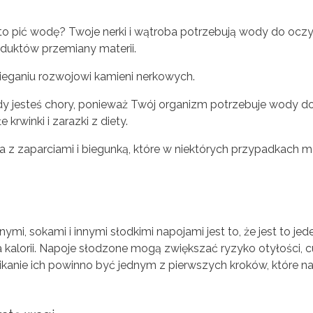
o pić wodę? Twoje nerki i wątroba potrzebują wody do oczy
duktów przemiany materii.
ganiu rozwojowi kamieni nerkowych.
y jesteś chory, ponieważ Twój organizm potrzebuje wody do
krwinki i zarazki z diety.
nia z zaparciami i biegunką, które w niektórych przypadkach m
i, sokami i innymi słodkimi napojami jest to, że jest to jed
kalorii. Napoje słodzone mogą zwiększać ryzyko otyłości, c
nikanie ich powinno być jednym z pierwszych kroków, które n