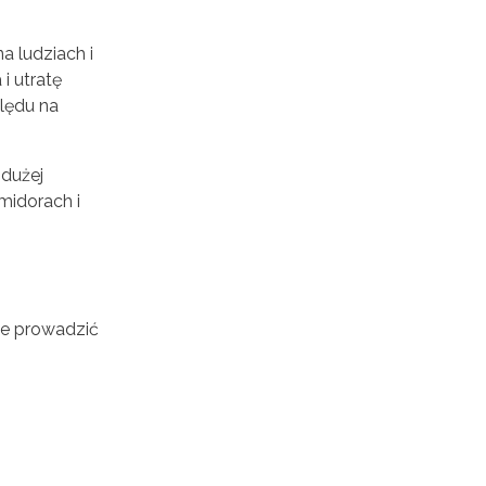
 ludziach i
i utratę
ględu na
 dużej
midorach i
oże prowadzić