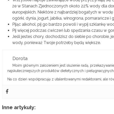
że w Stanach Zjednoczonych około 22% wody dla doro
europejskich. Niektóre z najbardziej bogatych w wodę p
ogórki, dynia, jogurt, jabłka, winogrona, pomarańcze i g
Pijąc alkohol, pij go bardzo powoli i wypij szklankę wo
Pij więcej podczas ćwiczeń lub spędzania czasu w gor
Jeśli jesteś chory, dochodzisz do siebie po chorobie, 
wody, ponieważ Twoje potrzeby będą większe.
Dorota
Moim głównym założeniem jest służenie radą, przekazywanie 
najskuteczniejszych produktów dietetycznych i pielęgnacyjnych
Na co dzień współpracuję z utalentowanymi redaktorami, ale ró
Inne artykuły: