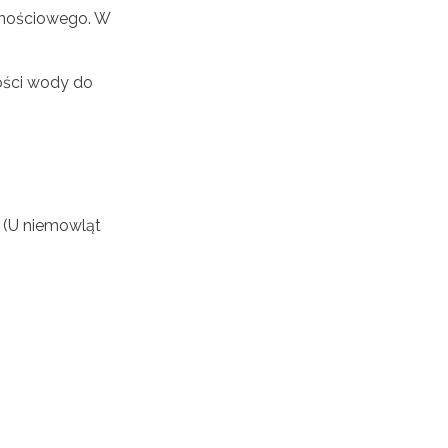
rnościowego. W
lości wody do
. (U niemowląt