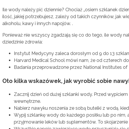
Ile wody należy pić dziennie? Chociaż „osiem szklanek dzie
ilość, jakiej potrzebujesz, zależy od takich czynników, jak 
alkoholu, kawy i innych napojów. .
Ponieważ nie wszyscy zgadzają się co do tego, ile wody na
dziedzinie zdrowia:
Instytut Medycyny zaleca dorosłym od 9 do 13 szklan
Harvard Medical School mówi nam, że od czterech do 
Badania przeprowadzone przez National Institutes of H
Oto kilka wskazówek, jak wyrobić sobie nawyk
Zacznij dzień od dużej szklanki wody. Przed wypiciem
wewnętrzne.
Nabierz nawyku noszenia ze sobą butelki z wodą, kied
Wypij szklankę wody do każdego posiłku lub po nim, 
przyjmowanie leków lub suplementów. To skojarzenie p
Wszystkie napoje zawierające wodę przyczyniają się 