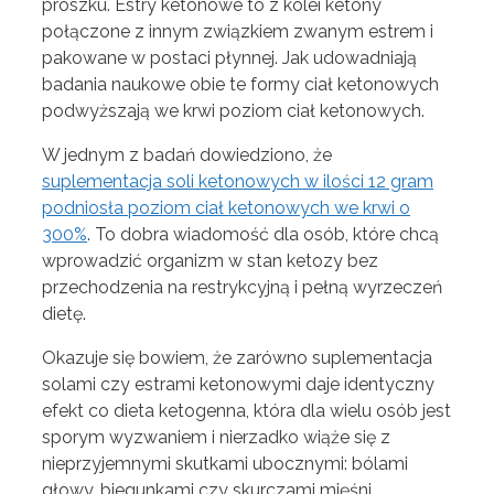
proszku. Estry ketonowe to z kolei ketony
połączone z innym związkiem zwanym estrem i
pakowane w postaci płynnej. Jak udowadniają
badania naukowe obie te formy ciał ketonowych
podwyższają we krwi poziom ciał ketonowych.
W jednym z badań dowiedziono, że
suplementacja soli ketonowych w ilości 12 gram
podniosła poziom ciał ketonowych we krwi o
300%
. To dobra wiadomość dla osób, które chcą
wprowadzić organizm w stan ketozy bez
przechodzenia na restrykcyjną i pełną wyrzeczeń
dietę.
Okazuje się bowiem, że zarówno suplementacja
solami czy estrami ketonowymi daje identyczny
efekt co dieta ketogenna, która dla wielu osób jest
sporym wyzwaniem i nierzadko wiąże się z
nieprzyjemnymi skutkami ubocznymi: bólami
głowy, biegunkami czy skurczami mięśni.