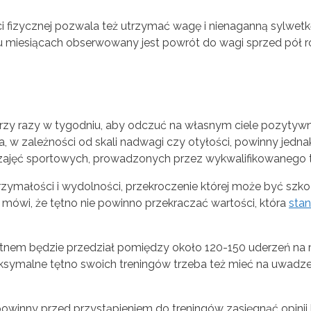
izycznej pozwala też utrzymać wagę i nienaganną sylwetk
ku miesiącach obserwowany jest powrót do wagi sprzed pół r
trzy razy w tygodniu, aby odczuć na własnym ciele pozytyw
a, w zależności od skali nadwagi czy otyłości, powinny jedn
 zajęć sportowych, prowadzonych przez wykwalifikowanego t
zymałości i wydolności, przekroczenie której może być szko
mówi, że tętno nie powinno przekraczać wartości, która
sta
em będzie przedział pomiędzy około 120-150 uderzeń na mi
ksymalne tętno swoich treningów trzeba też mieć na uwadze
owinny przed przystąpieniem do treningów zasięgnąć opinii 