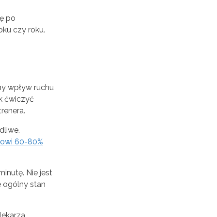
ę po
oku czy roku.
ny wpływ ruchu
ak ćwiczyć
renera.
dliwe.
nowi 60-80%
nutę. Nie jest
 ogólny stan
lekarza