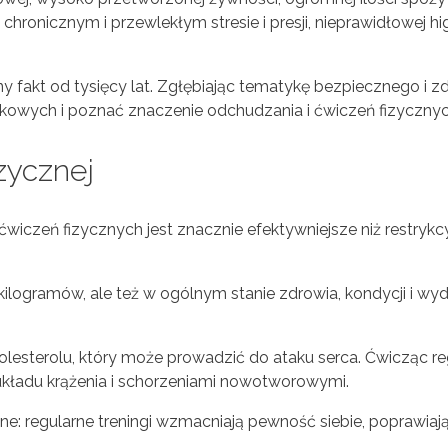
ronicznym i przewlekłym stresie i presji, nieprawidłowej hig
ny fakt od tysięcy lat. Zgłębiając tematykę bezpiecznego i 
kowych i poznać znaczenie odchudzania i ćwiczeń fizycznyc
zycznej
iczeń fizycznych jest znacznie efektywniejsze niż restrykcy
 kilogramów, ale też w ogólnym stanie zdrowia, kondycji i wy
olesterolu, który może prowadzić do ataku serca. Ćwicząc re
kładu krążenia i schorzeniami nowotworowymi.
: regularne treningi wzmacniają pewność siebie, poprawiają 