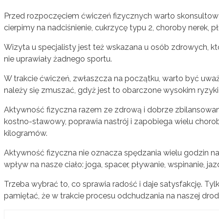
Przed rozpoczęciem ćwiczeń fizycznych warto skonsultow
cierpimy na nadciśnienie, cukrzycę typu 2, choroby nerek, p
Wizyta u specjalisty jest też wskazana u osób zdrowych, któ
nie uprawiały żadnego sportu.
W trakcie ćwiczeń, zwłaszcza na początku, warto być uważ
należy się zmuszać, gdyż jest to obarczone wysokim ryzyki
Aktywność fizyczna razem ze zdrową i dobrze zbilansowaną 
kostno-stawowy, poprawia nastrój i zapobiega wielu chor
kilogramów.
Aktywność fizyczna nie oznacza spędzania wielu godzin n
wpływ na nasze ciało: joga, spacer, pływanie, wspinanie, jaz
Trzeba wybrać to, co sprawia radość i daje satysfakcję. Tyl
pamiętać, że w trakcie procesu odchudzania na naszej drodz