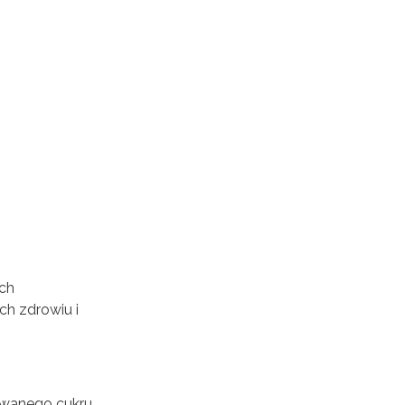
ych
ch zdrowiu i
żywanego cukru