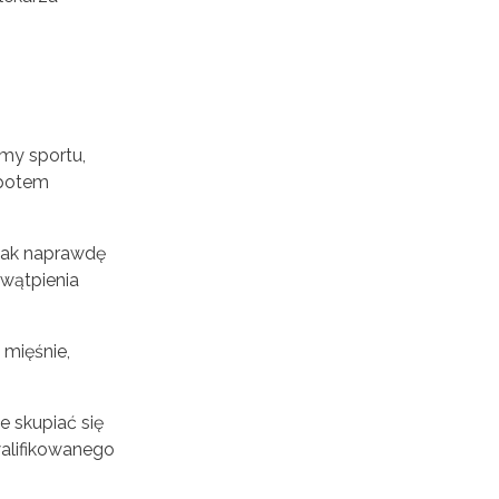
my sportu,
 potem
 tak naprawdę
 wątpienia
 mięśnie,
e skupiać się
alifikowanego