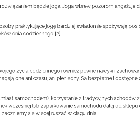
 rozwiązaniem będzie joga. Joga wbrew pozorom angażuje d
 osoby praktykujące jogę bardziej świadomie spożywają posiłk
ków dnia codziennego [2].
jego życia codziennego również pewne nawyki i zachowani
gają one ani czasu, ani pieniędzy. Są bezpłatne i dostępne 
miast samochodem), korzystanie z tradycyjnych schodów 
anek wcześniej lub zaparkowanie samochodu dalej od sklepu
 zaczniemy się więcej ruszać w ciągu dnia.