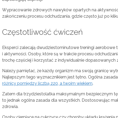
Wypracowanie zdrowych nawyków opartych na aktywności f
zakończeniu procesu odchudzania, gdzie często już po kil
Częstotliwość ćwiczeń
Eksperci zalecają dwudziestominutowe treningi aerobowe 
i aktywności. Osoby, które są w trakcie procesu odchudzani
trochę częściej i korzystać z indywidualnie dopasowanych
Należy pamiętać, że każdy organizm ma swoją granicę wytr
Najlepszym tego wyznacznikiem jest tętno. Ogólna zasada 
różnicy pomiędzy liczbą 220, a twoim wiekiem
.
Zatem dla trzydziestolatka maksymalnym bezpiecznym tętn
to jednak ogólna zasada dla wszystkich. Dostosowując ma
zdrowia.
Osoby cierpiące na cukrzycę czy choroby układu krążenia p