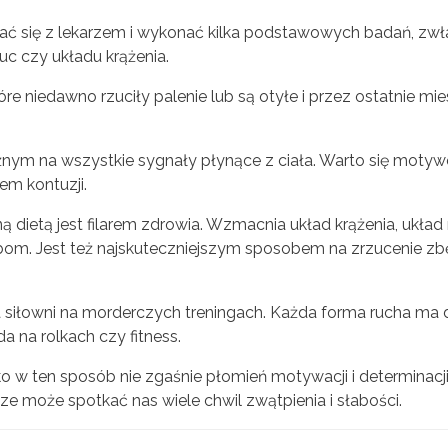
ać się z lekarzem i wykonać kilka podstawowych badań, zw
łuc czy układu krążenia.
re niedawno rzuciły palenie lub są otyłe i przez ostatnie mie
nym na wszystkie sygnały płynące z ciała. Warto się motywo
em kontuzji.
dietą jest filarem zdrowia. Wzmacnia układ krążenia, układ
obom. Jest też najskuteczniejszym sposobem na zrzucenie z
a siłowni na morderczych treningach. Każda forma rucha ma
da na rolkach czy fitness.
ko w ten sposób nie zgaśnie płomień motywacji i determinacji
e może spotkać nas wiele chwil zwątpienia i słabości.