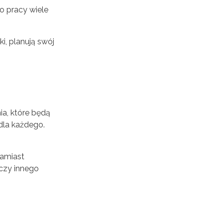
o pracy wiele
i, planują swój
a, które będą
dla każdego.
zamiast
 czy innego