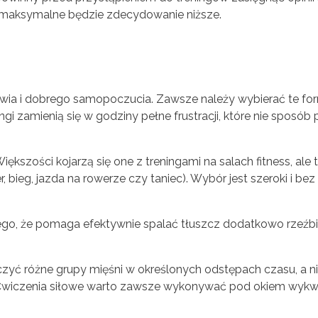
o maksymalne będzie zdecydowanie niższe.
rowia i dobrego samopoczucia. Zawsze należy wybierać te for
gi zamienią się w godziny pełne frustracji, które nie sposób
kszości kojarzą się one z treningami na salach fitness, ale
 bieg, jazda na rowerze czy taniec). Wybór jest szeroki i bez
tego, że pomaga efektywnie spalać tłuszcz dodatkowo rzeźbi
zyć różne grupy mięśni w określonych odstępach czasu, a ni
. Ćwiczenia siłowe warto zawsze wykonywać pod okiem wykw