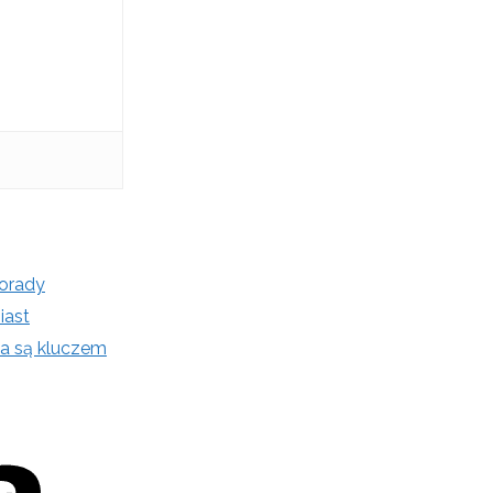
orady
iast
a są kluczem