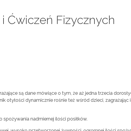
i Ćwiczeń Fizycznych
erażające są dane mówiące o tym, że aż jedna trzecia dorosł
ik otyłości dynamicznie rośnie też wśród dzieci, zagrażając i
o spożywania nadmiernej ilości posiłków.
rowej, wysoko przetworzonej żywności, ogromnej ilości spo