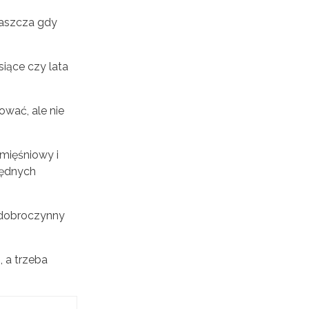
łaszcza gdy
siące czy lata
wać, ale nie
 mięśniowy i
będnych
 dobroczynny
, a trzeba