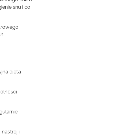
ienie snu i co
zdrowego
h.
jna dieta
dolności
gularnie
nastrój i