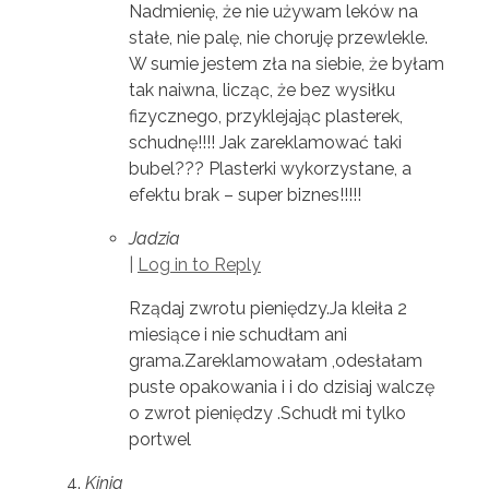
Nadmienię, że nie używam leków na
stałe, nie palę, nie choruję przewlekle.
W sumie jestem zła na siebie, że byłam
tak naiwna, licząc, że bez wysiłku
fizycznego, przyklejając plasterek,
schudnę!!!! Jak zareklamować taki
bubel??? Plasterki wykorzystane, a
efektu brak – super biznes!!!!!
Jadzia
|
Log in to Reply
Rządaj zwrotu pieniędzy.Ja kleiła 2
miesiące i nie schudłam ani
grama.Zareklamowałam ,odesłałam
puste opakowania i i do dzisiaj walczę
o zwrot pieniędzy .Schudł mi tylko
portwel
Kinia