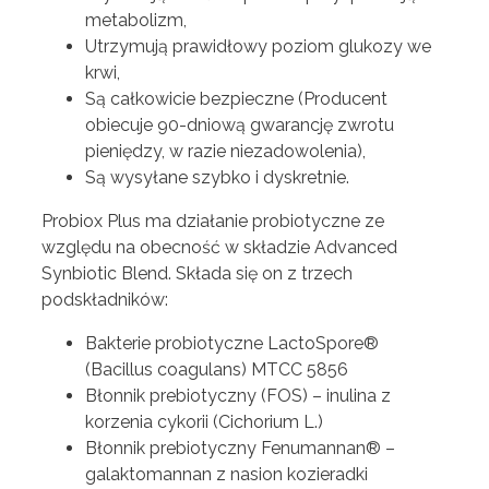
metabolizm,
Utrzymują prawidłowy poziom glukozy we
krwi,
Są całkowicie bezpieczne (Producent
obiecuje 90-dniową gwarancję zwrotu
pieniędzy, w razie niezadowolenia),
Są wysyłane szybko i dyskretnie.
Probiox Plus ma działanie probiotyczne ze
względu na obecność w składzie Advanced
Synbiotic Blend. Składa się on z trzech
podskładników:
Bakterie probiotyczne LactoSpore®
(Bacillus coagulans) MTCC 5856
Błonnik prebiotyczny (FOS) – inulina z
korzenia cykorii (Cichorium L.)
Błonnik prebiotyczny Fenumannan® –
galaktomannan z nasion kozieradki