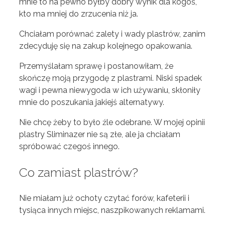
mnie to na pewno byłby dobry wynik dla kogoś,
kto ma mniej do zrzucenia niż ja.
Chciałam porównać zalety i wady plastrów, zanim
zdecyduję się na zakup kolejnego opakowania.
Przemyślałam sprawę i postanowiłam, że
skończę moją przygodę z plastrami. Niski spadek
wagi i pewna niewygoda w ich używaniu, skłoniły
mnie do poszukania jakiejś alternatywy.
Nie chcę żeby to było źle odebrane. W mojej opinii
plastry Sliminazer nie są złe, ale ja chciałam
spróbować czegoś innego.
Co zamiast plastrów?
Nie miałam już ochoty czytać forów, kafeterii i
tysiąca innych miejsc, naszpikowanych reklamami.