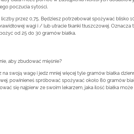
nego poczucia sytości.
 liczby przez 0,75. Będziesz potrzebował spożywać blisko 1
widłowej wagi i / lub utracie tkanki tłuszczowej. Oznacza to,
spożyć od 25 do 30 gramów białka.
ennie, aby zbudować mięśnie?
z na swoją wagę i jedz mniej więcej tyle gramów białka dzienn
iowej, powinieneś spróbować spożywać około 80 gramów biał
ować się najpierw ze swoim lekarzem, jaka ilość białka może 