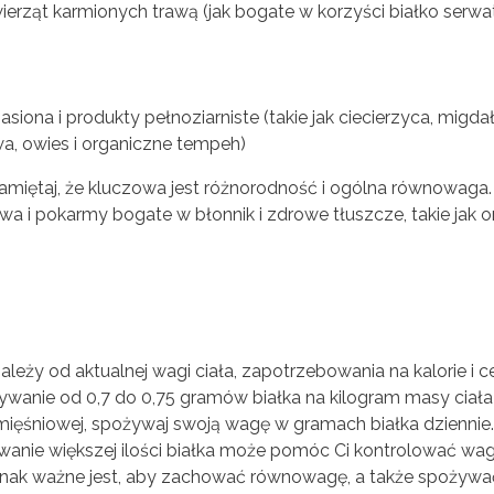
erząt karmionych trawą (jak bogate w korzyści białko serw
asiona i produkty pełnoziarniste (takie jak ciecierzyca, migda
owa, owies i organiczne tempeh)
pamiętaj, że kluczowa jest różnorodność i ogólna równowaga. S
ywa i pokarmy bogate w błonnik i zdrowe tłuszcze, takie jak o
zależy od aktualnej wagi ciała, zapotrzebowania na kalorie i c
ywanie od 0,7 do 0,75 gramów białka na kilogram masy ciała 
mięśniowej, spożywaj swoją wagę w gramach białka dziennie.
ywanie większej ilości białka może pomóc Ci kontrolować wag
dnak ważne jest, aby zachować równowagę, a także spożywa