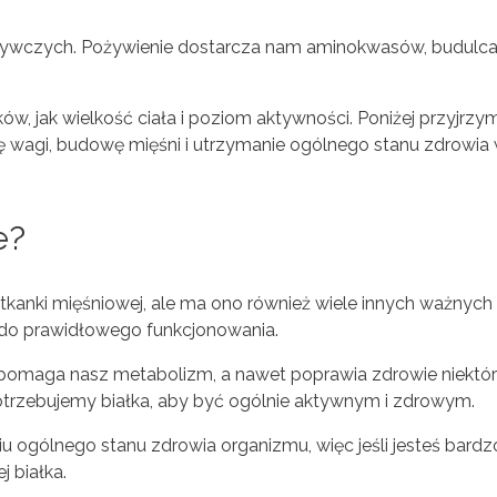
żywczych. Pożywienie dostarcza nam aminokwasów, budulca b
ików, jak wielkość ciała i poziom aktywności. Poniżej przyjrzy
lę wagi, budowę mięśni i utrzymanie ogólnego stanu zdrowia
e?
kanki mięśniowej, ale ma ono również wiele innych ważnych 
 do prawidłowego funkcjonowania.
Wspomaga nasz metabolizm, a nawet poprawia zdrowie niektó
 potrzebujemy białka, aby być ogólnie aktywnym i zdrowym.
ogólnego stanu zdrowia organizmu, więc jeśli jesteś bardz
 białka.