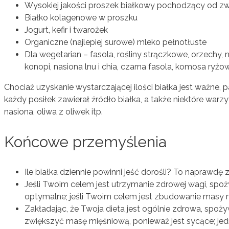
Wysokiej jakości proszek białkowy pochodzący od zwi
Białko kolagenowe w proszku
Jogurt, kefir i twarożek
Organiczne (najlepiej surowe) mleko pełnotłuste
Dla wegetarian – fasola, rośliny strączkowe, orzechy, n
konopi, nasiona lnu i chia, czarna fasola, komosa ryż
Chociaż uzyskanie wystarczającej ilości białka jest ważne, 
każdy posiłek zawierał źródło białka, a także niektóre warz
nasiona, oliwa z oliwek itp.
Końcowe przemyślenia
Ile białka dziennie powinni jeść dorośli? To naprawdę 
Jeśli Twoim celem jest utrzymanie zdrowej wagi, spoż
optymalne; jeśli Twoim celem jest zbudowanie masy 
Zakładając, że Twoja dieta jest ogólnie zdrowa, spoż
zwiększyć masę mięśniową, ponieważ jest sycące; je