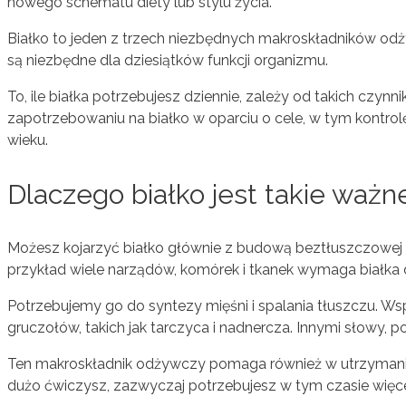
nowego schematu diety lub stylu życia.
Białko to jeden z trzech niezbędnych makroskładników od
są niezbędne dla dziesiątków funkcji organizmu.
To, ile białka potrzebujesz dziennie, zależy od takich czynn
zapotrzebowaniu na białko w oparciu o cele, w tym kontro
wieku.
Dlaczego białko jest takie ważn
Możesz kojarzyć białko głównie z budową beztłuszczowej t
przykład wiele narządów, komórek i tkanek wymaga białka
Potrzebujemy go do syntezy mięśni i spalania tłuszczu. 
gruczołów, takich jak tarczyca i nadnercza. Innymi słowy,
Ten makroskładnik odżywczy pomaga również w utrzymaniu 
dużo ćwiczysz, zazwyczaj potrzebujesz w tym czasie więcej