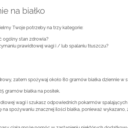
e na białko
zielmy Twoje potrzeby na trzy kategorie:
ać ogólny stan zdrowia?
zymaniu prawidłowej wagi i / lub spalaniu tłuszczu?
rowy, zatem spożywaj około 80 gramów białka dziennie w sw
 25 gramów białka na posiłek.
idłowej wagi i szukasz odpowiednich pokarmów spalających 
a spożywaniu znacznej ilości białka, ponieważ wykazano, że
 masy ciała może pomóc w zastąpieniu niektórych dodatkow