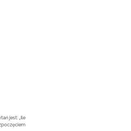
ń jest: „Ile
rozpoczęciem