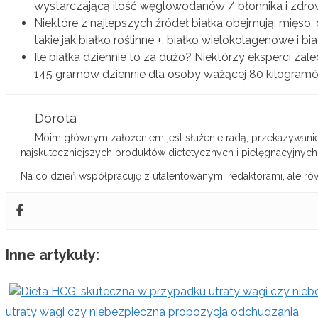
wystarczającą ilość węglowodanów / błonnika i zdro
Niektóre z najlepszych źródeł białka obejmują: mięso, dr
takie jak białko roślinne +, białko wielokolagenowe i bi
Ile białka dziennie to za dużo? Niektórzy eksperci zal
145 gramów dziennie dla osoby ważącej 80 kilogramó
Dorota
Moim głównym założeniem jest służenie radą, przekazywanie 
najskuteczniejszych produktów dietetycznych i pielęgnacyjnych
Na co dzień współpracuję z utalentowanymi redaktorami, ale ró
Inne artykuły:
utraty wagi czy niebezpieczna propozycja odchudzania