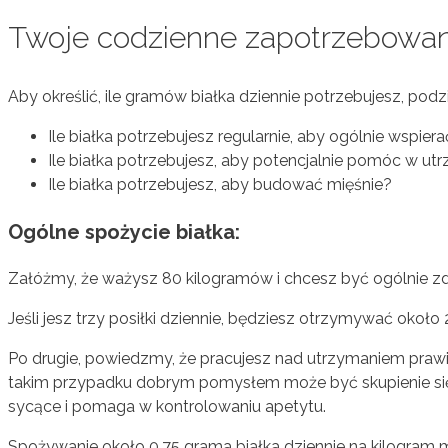
Twoje codzienne zapotrzebowani
Aby określić, ile gramów białka dziennie potrzebujesz, pod
Ile białka potrzebujesz regularnie, aby ogólnie wspier
Ile białka potrzebujesz, aby potencjalnie pomóc w utr
Ile białka potrzebujesz, aby budować mięśnie?
Ogólne spożycie białka:
Załóżmy, że ważysz 80 kilogramów i chcesz być ogólnie zd
Jeśli jesz trzy posiłki dziennie, będziesz otrzymywać około
Po drugie, powiedzmy, że pracujesz nad utrzymaniem praw
takim przypadku dobrym pomysłem może być skupienie się n
sycące i pomaga w kontrolowaniu apetytu.
Spożywanie około 0,75 grama białka dziennie na kilogram