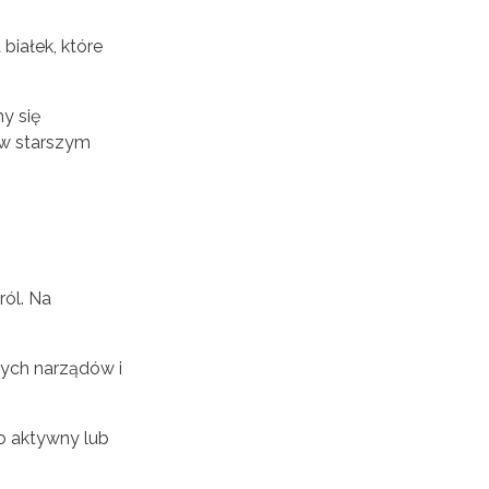
iałek, które
my się
 w starszym
ról. Na
rych narządów i
o aktywny lub