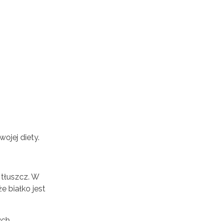
ojej diety.
tłuszcz. W
 białko jest
ych