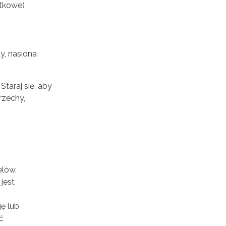
atkowe)
ły, nasiona
taraj się, aby
rzechy,
elów.
jest
ę lub
ć